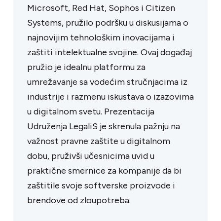
Microsoft, Red Hat, Sophos i Citizen
Systems, pružilo podršku u diskusijama o
najnovijim tehnološkim inovacijama i
zaštiti intelektualne svojine. Ovaj događaj
pružio je idealnu platformu za
umrežavanje sa vodećim stručnjacima iz
industrije i razmenu iskustava o izazovima
u digitalnom svetu. Prezentacija
Udruženja LegaliS je skrenula pažnju na
važnost pravne zaštite u digitalnom
dobu, pruživši učesnicima uvid u
praktične smernice za kompanije da bi
zaštitile svoje softverske proizvode i
brendove od zloupotreba.