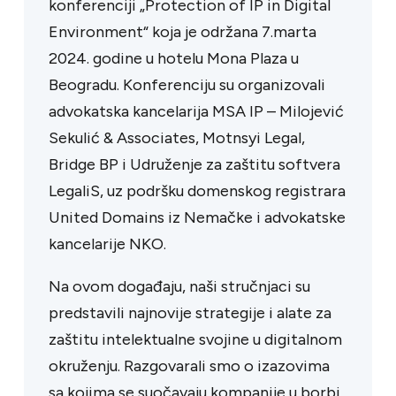
konferenciji „Protection of IP in Digital
Environment“ koja je održana 7.marta
2024. godine u hotelu Mona Plaza u
Beogradu. Konferenciju su organizovali
advokatska kancelarija MSA IP – Milojević
Sekulić & Associates, Motnsyi Legal,
Bridge BP i Udruženje za zaštitu softvera
LegaliS, uz podršku domenskog registrara
United Domains iz Nemačke i advokatske
kancelarije NKO.
Na ovom događaju, naši stručnjaci su
predstavili najnovije strategije i alate za
zaštitu intelektualne svojine u digitalnom
okruženju. Razgovarali smo o izazovima
sa kojima se suočavaju kompanije u borbi