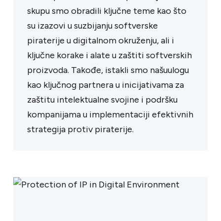
skupu smo obradili ključne teme kao što
su izazovi u suzbijanju softverske
piraterije u digitalnom okruženju, ali i
ključne korake i alate u zaštiti softverskih
proizvoda. Takođe, istakli smo našuulogu
kao ključnog partnera u inicijativama za
zaštitu intelektualne svojine i podršku
kompanijama u implementaciji efektivnih
strategija protiv piraterije.