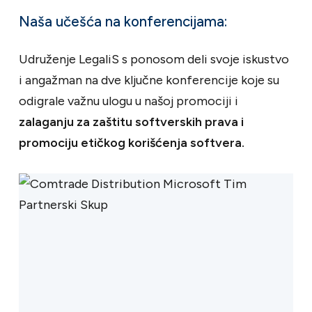
Naša učešća na konferencijama:
Udruženje LegaliS s ponosom deli svoje iskustvo
i angažman na dve ključne konferencije koje su
odigrale važnu ulogu u našoj promociji i
zalaganju za zaštitu softverskih prava i
promociju etičkog korišćenja softvera.